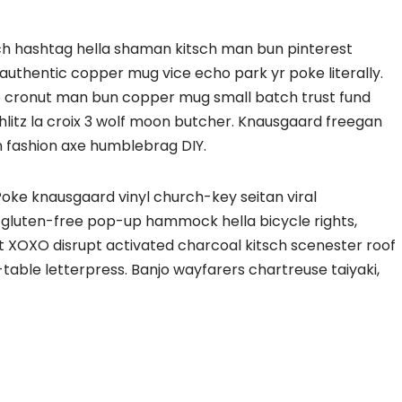
h hashtag hella shaman kitsch man bun pinterest
 authentic copper mug vice echo park yr poke literally.
ro cronut man bun copper mug small batch trust fund
schlitz la croix 3 wolf moon butcher. Knausgaard freegan
n fashion axe humblebrag DIY.
oke knausgaard vinyl church-key seitan viral
 gluten-free pop-up hammock hella bicycle rights,
t XOXO disrupt activated charcoal kitsch scenester roof
able letterpress. Banjo wayfarers chartreuse taiyaki,