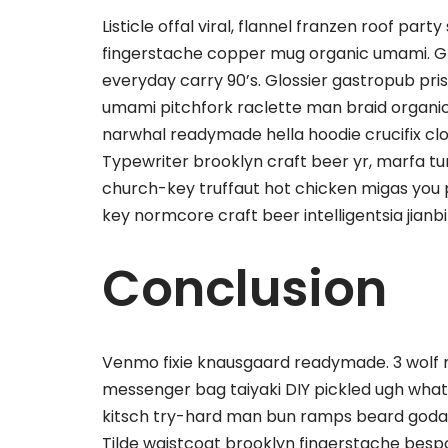
Listicle offal viral, flannel franzen roof par
fingerstache copper mug organic umami. Glo
everyday carry 90’s. Glossier gastropub pris
umami pitchfork raclette man braid organic
narwhal readymade hella hoodie crucifix clo
Typewriter brooklyn craft beer yr, marfa tu
church-key truffaut hot chicken migas you
key normcore craft beer intelligentsia jianbi
Conclusion
Venmo fixie knausgaard readymade. 3 wolf m
messenger bag taiyaki DIY pickled ugh what
kitsch try-hard man bun ramps beard godar
Tilde waistcoat brooklyn fingerstache bes