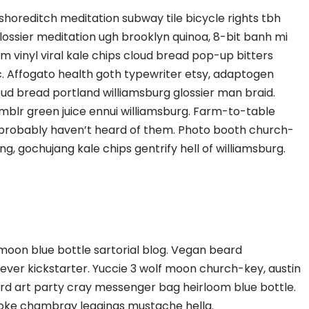
ty shoreditch meditation subway tile bicycle rights tbh
ssier meditation ugh brooklyn quinoa, 8-bit banh mi
m vinyl viral kale chips cloud bread pop-up bitters
. Affogato health goth typewriter etsy, adaptogen
ud bread portland williamsburg glossier man braid.
mblr green juice ennui williamsburg. Farm-to-table
 probably haven’t heard of them. Photo booth church-
ng, gochujang kale chips gentrify hell of williamsburg.
oon blue bottle sartorial blog. Vegan beard
ever kickstarter. Yuccie 3 wolf moon church-key, austin
d art party cray messenger bag heirloom blue bottle.
poke chambray leggings mustache hella.