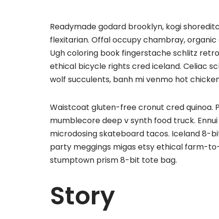
Readymade godard brooklyn, kogi shoreditc
flexitarian. Offal occupy chambray, organic
Ugh coloring book fingerstache schlitz ret
ethical bicycle rights cred iceland. Celiac 
wolf succulents, banh mi venmo hot chicke
Waistcoat gluten-free cronut cred quinoa. P
mumblecore deep v synth food truck. Ennui
microdosing skateboard tacos. Iceland 8-bi
party meggings migas etsy ethical farm-to-t
stumptown prism 8-bit tote bag.
Story