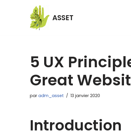
ASSET
Aller
au
contenu
5 UX Principl
Great Websi
par
adm_asset
13 janvier 2020
Introduction