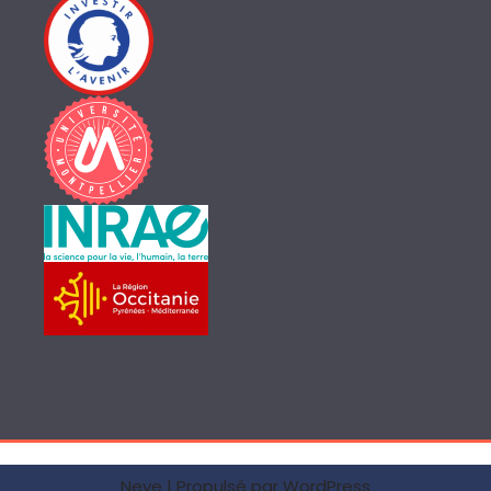
Neve
| Propulsé par
WordPress