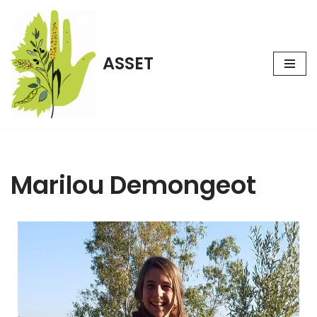
Aller
au
ASSET
contenu
Marilou Demongeot