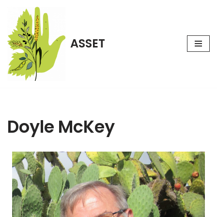
Aller
au
ASSET
contenu
Doyle McKey